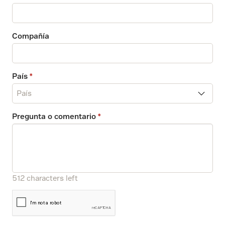
Compañía
País
Afghanistan
Pregunta o comentario
Äland Islands
Albania
Alderney
512
characters left
Algeria
Amer.Virgin Is.
Andorra