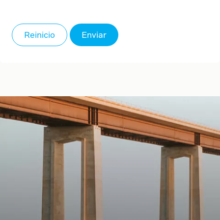
Angola
Anguilla
Reinicio
Enviar
Antarctica
Antigua/Barbuda
Argentina
Armenia
Aruba
Australia
Austria
Azerbaijan
Bahamas
Bahrain
Bangladesh