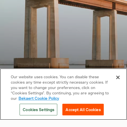
Our website uses cookies. You can disable these
cookies any time except strictly necessary cookies. If
you want to change your preferences, click on
Los derechos de autor © 2026 Bekaert. Todos
“Cookies Settings”. By continuing, you are agreeing to
los derechos reservados
our
Bekaert Cookie Policy
Síguenos en
Cookies Settings
Accept All Cookies
Enlaces relacionados