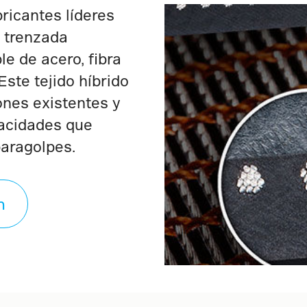
bricantes líderes
a trenzada
le de acero, fibra
Este tejido híbrido
ones existentes y
pacidades que
paragolpes.
n