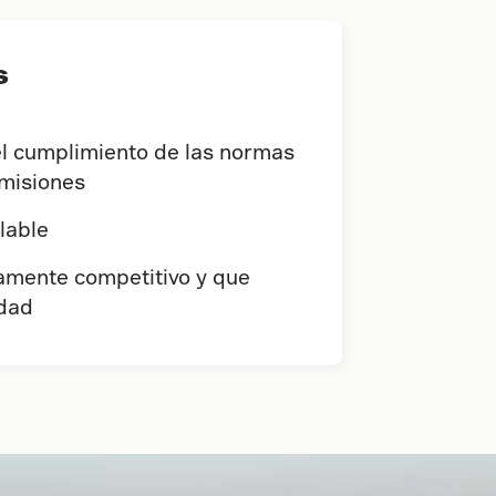
s
el cumplimiento de las normas
emisiones
lable
amente competitivo y que
idad