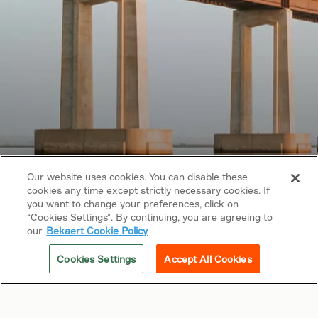
Our website uses cookies. You can disable these
cookies any time except strictly necessary cookies. If
you want to change your preferences, click on
Los derechos de autor © 2026 Bekaert. Todos
“Cookies Settings”. By continuing, you are agreeing to
los derechos reservados
our
Bekaert Cookie Policy
Síguenos en
Cookies Settings
Accept All Cookies
Enlaces relacionados