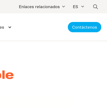
Enlaces relacionados
ES
es
Contáctenos
le