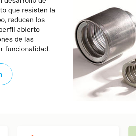
el desarrollo de
to que resisten la
po, reducen los
erfil abierto
ones de las
 funcionalidad.
n