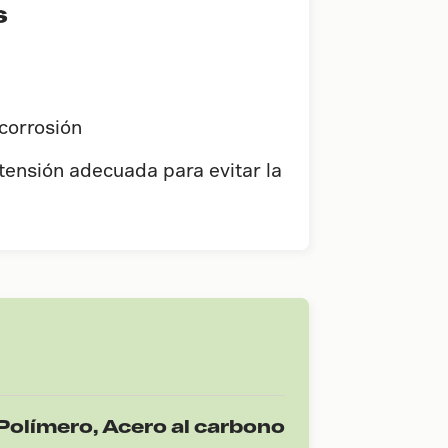
s
 corrosión
 tensión adecuada para evitar la
Polímero, Acero al carbono