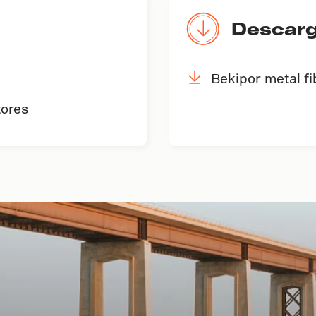
Descar
Bekipor metal f
tores