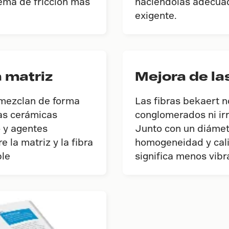
ema de fricción más
haciéndolas adecuad
exigente.
 matriz
Mejora de la
 mezclan de forma
Las fibras bekaert n
las cerámicas
conglomerados ni irr
o y agentes
Junto con un diámetr
e la matriz y la fibra
homogeneidad y calid
ble
significa menos vibr