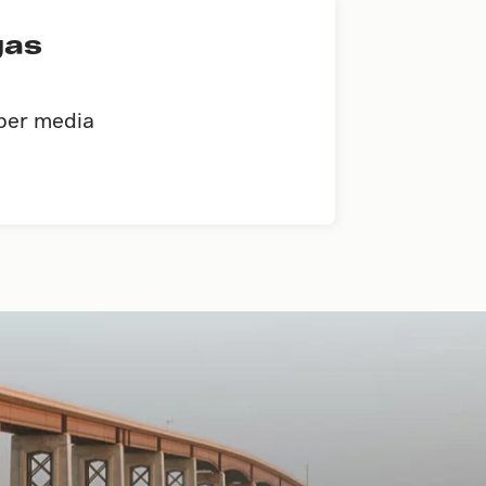
gas
iber media