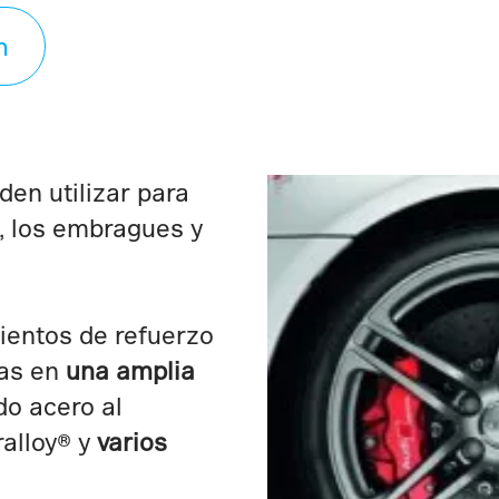
n
en utilizar para
o, los embragues y
ientos de refuerzo
ras en
una amplia
do acero al
ralloy® y
varios