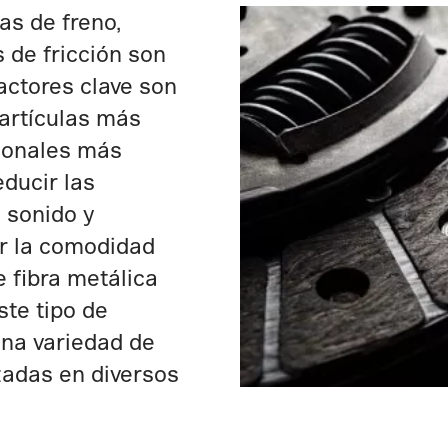
las de freno,
 de fricción son
actores clave son
artículas más
sionales más
educir las
 sonido y
ar la comodidad
e fibra metálica
ste tipo de
una variedad de
izadas en diversos