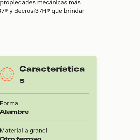
an propiedades mecánicas más
i37® y Becrosi37H® que brindan
Característica
s
Forma
Alambre
Material a granel
Otro ferroso