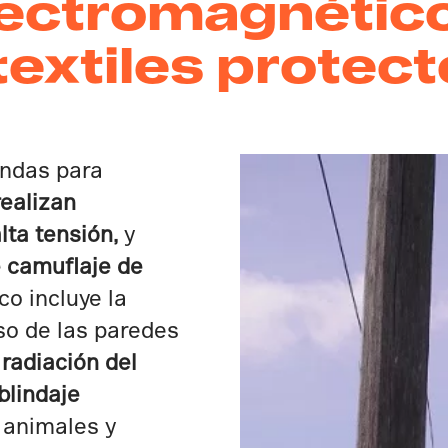
lectromagnético 
 textiles protec
endas para
realizan
lta tensión,
y
 camuflaje de
co incluye la
eso de las paredes
 radiación del
blindaje
 animales y