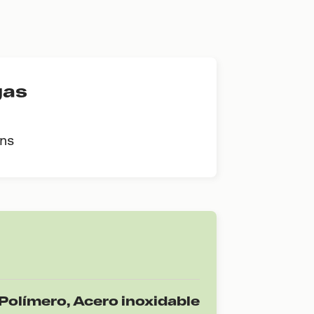
gas
rns
 Polímero, Acero inoxidable