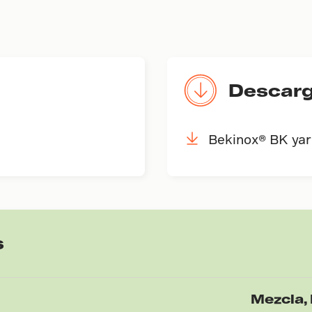
Descar
Bekinox® BK ya
s
Mezcla,