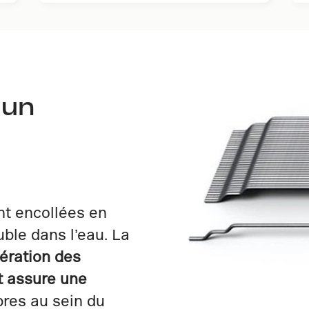
 un
nt encollées en
uble dans l’eau. La
mération des
t assure une
bres au sein du