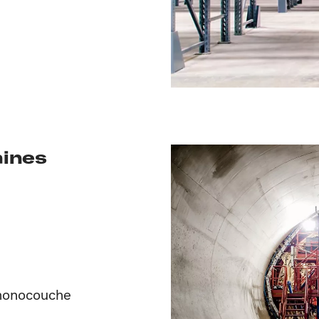
aines
monocouche