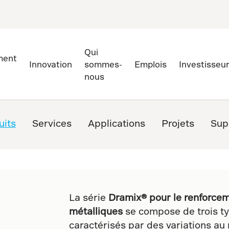
Qui
ment
Innovation
sommes-
Emplois
Investisseu
nous
uits
Services
Applications
Projets
Sup
La série
Dramix® pour le renforcem
métalliques
se compose de trois typ
caractérisés par des variations au