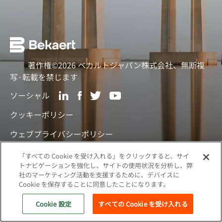
著作権©2026 ベカルトジャパン株式会社、無断複
写·転載を禁じます
ソーシャル
クッキーポリシー
ウェブプライバシーポリシー
「すべての Cookie を受け入れる」をクリックすると、サイ
関連サイト
トナビゲーションを強化し、サイトの使用状況を分析し、弊
社のマーケティング活動を支援するために、デバイスに
Cookie を保存することに同意したことになります。
Cookie 設定
すべての Cookie を受け入れる