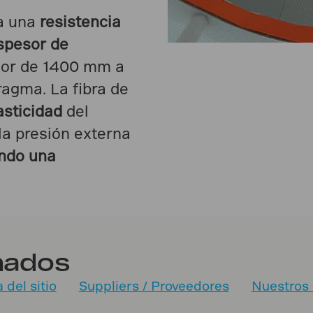
ía una
resistencia
espesor de
sor de 1400 mm a
ragma. La fibra de
asticidad
del
la presión externa
ndo una
nados
del sitio
Suppliers / Proveedores
Nuestros