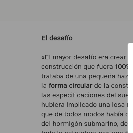
El desafío
«El mayor desafío era crear u
construcción que fuera
100% 
trataba de una pequeña haza
la
forma circular
de la constr
las especificaciones del suel
hubiera implicado una losa m
que de todos modos había que
del hormigón submarino, dec
toda la estructura con una
co