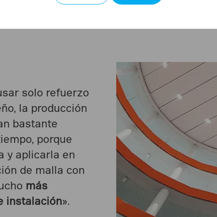
acero
».
sar solo refuerzo
eño, la producción
ran bastante
tiempo, porque
 y aplicarla en
ión de malla con
mucho
más
e instalación
».