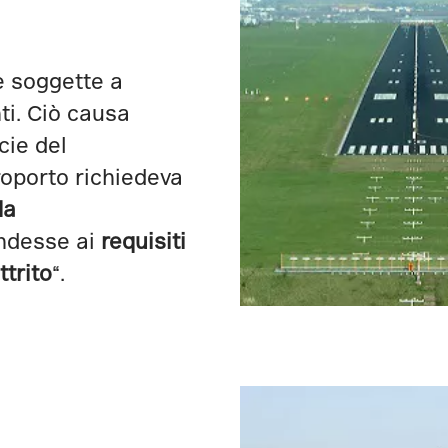
e soggette a
ti. Ciò causa
cie del
roporto richiedeva
da
ndesse ai
requisiti
ttrito
“.