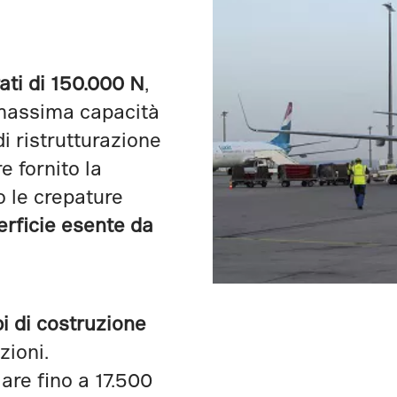
ati di 150.000 N
,
massima capacità
di ristrutturazione
e fornito la
o le crepature
rficie esente da
i di costruzione
zioni.
lare fino a 17.500