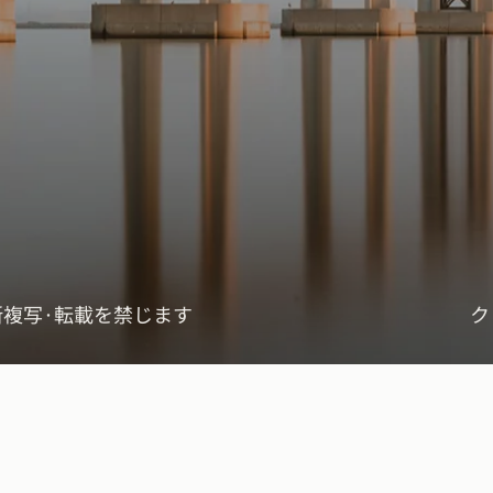
断複写·転載を禁じます
ク